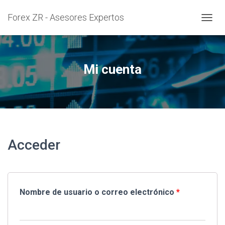
Forex ZR - Asesores Expertos
C
A
M
B
I
Mi cuenta
A
R
M
O
D
O
D
E
Acceder
N
A
V
E
G
Nombre de usuario o correo electrónico
*
A
C
I