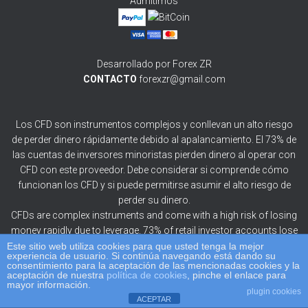
Admitimos
Desarrollado por Forex ZR
CONTACTO
forexzr@gmail.com
Los CFD son instrumentos complejos y conllevan un alto riesgo
de perder dinero rápidamente debido al apalancamiento. El 73% de
las cuentas de inversores minoristas pierden dinero al operar con
CFD con este proveedor. Debe considerar si comprende cómo
funcionan los CFD y si puede permitirse asumir el alto riesgo de
perder su dinero.
CFDs are complex instruments and come with a high risk of losing
money rapidly due to leverage. 73% of retail investor accounts lose
money when trading CFDs with this provider. You should consider
Este sitio web utiliza cookies para que usted tenga la mejor
experiencia de usuario. Si continúa navegando está dando su
whether you understand how CFDs work and whether you can
consentimiento para la aceptación de las mencionadas cookies y la
aceptación de nuestra
política de cookies
, pinche el enlace para
afford to take the high risk of losing your money.
mayor información.
plugin cookies
ACEPTAR