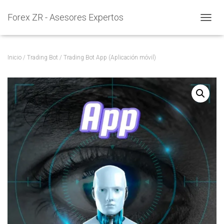
Forex ZR - Asesores Expertos
C
A
M
B
Inicio
/
Trading Bot
/ Trading Bot App (Aplicación móvil)
I
A
R
M
O
D
O
D
E
N
A
V
E
G
A
C
I