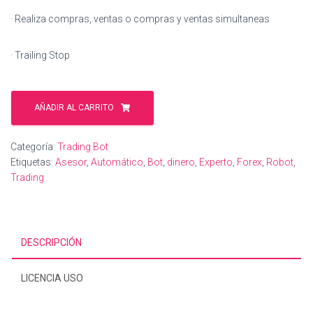
· Realiza compras, ventas o compras y ventas simultaneas
· Trailing Stop
Trading
Bot
AÑADIR AL CARRITO
App
(Aplicación
Categoría:
Trading Bot
móvil)
Etiquetas:
Asesor
,
Automático
,
Bot
,
dinero
,
Experto
,
Forex
,
Robot
,
cantidad
Trading
DESCRIPCIÓN
LICENCIA USO