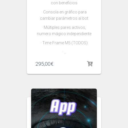
con beneficios
· Consola en gráfico para
cambiar parámetros al bot
· Múltiples pares activos,
numero mágico independiente
· Time Frame M5 (TODOS)
· …
295,00
€