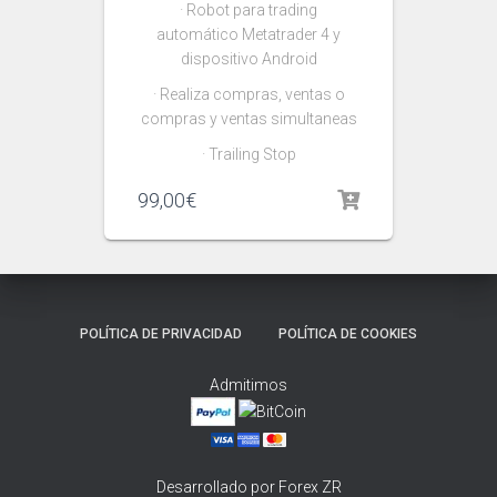
· Robot para trading
automático Metatrader 4 y
dispositivo Android
· Realiza compras, ventas o
compras y ventas simultaneas
· Trailing Stop
99,00
€
POLÍTICA DE PRIVACIDAD
POLÍTICA DE COOKIES
Admitimos
Desarrollado por Forex ZR