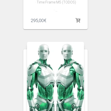
· Time Frame M5 (TODOS)
· …
295,00
€