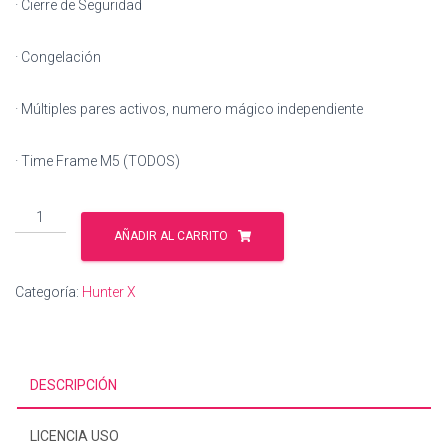
· Cierre de Seguridad
· Congelación
· Múltiples pares activos, numero mágico independiente
· Time Frame M5 (TODOS)
Hunter
X
AÑADIR AL CARRITO
EVOLUTION
-
Categoría:
Hunter X
Licencia
12
meses
cantidad
DESCRIPCIÓN
LICENCIA USO