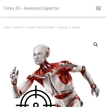
Forex ZR - Asesores Expertos
C
A
M
B
Inicio
/
Hunter X
/ Hunter X EVOLUTION – Licencia 12 meses
I
A
R
M
O
D
O
D
E
N
A
V
E
G
A
C
I