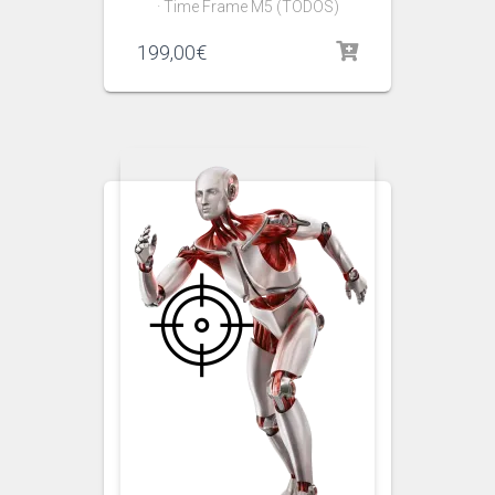
· Time Frame M5 (TODOS)
199,00
€