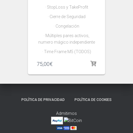
· StopLoss y TakeProfit
· Cierre de Seguridad
· Congelación
· Múltiples pares activos,
numero mágico independiente
· Time Frame M5 (TODOS)
75,00
€
POLÍTICA DE PRIVACIDAD
POLÍTICA DE COOKIES
Admitimos