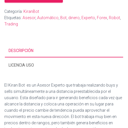
-
licencia
Categoría:
KiranBot
12
Etiquetas:
Asesor
,
Automático
,
Bot
,
dinero
,
Experto
,
Forex
,
Robot
,
meses
Trading
cantidad
DESCRIPCIÓN
LICENCIA USO
El Kiran Bot es un Asesor Experto que trabaja realizando buys y
sells simultáneamente a una distancia preestablecida por el
usuario. Esta diseñado para ir generando beneficios cada vez que
alcance la distancia y coloca una operación en su lugar para
cuando el precio cambie de tendencia pueda aprovechar el
movimiento en esta nueva dirección. El bot trabaja muy bien en
precios dentro de rangos, pero también genera beneficios en