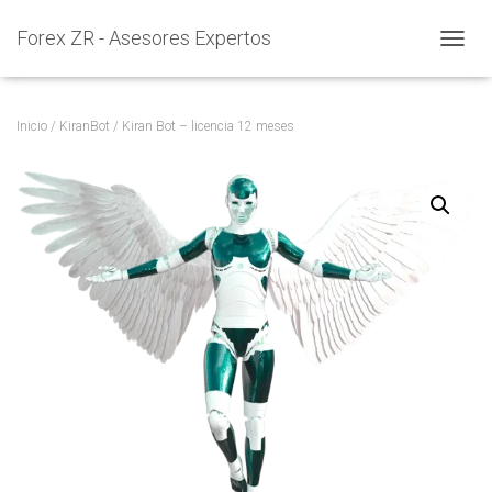
Forex ZR - Asesores Expertos
C
A
M
B
Inicio
/
KiranBot
/ Kiran Bot – licencia 12 meses
I
A
R
M
O
D
O
D
E
N
A
V
E
G
A
C
I