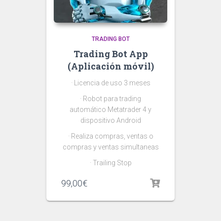
TRADING BOT
Trading Bot App
(Aplicación móvil)
· Licencia de uso 3 meses
· Robot para trading
automático Metatrader 4 y
dispositivo Android
· Realiza compras, ventas o
compras y ventas simultaneas
· Trailing Stop
99,00
€