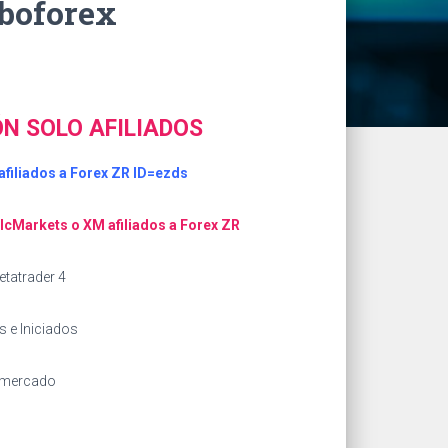
oboforex
N SOLO AFILIADOS
afiliados a Forex ZR ID=ezds
 IcMarkets o XM afiliados a Forex ZR
etatrader 4
 e Iniciados
n mercado