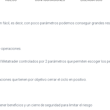
a
Roboforex
cantidad
ón fácil, es decir, con poco parámetros podemos conseguir grandes res
e operaciones.
el Metatrader controlados por 2 parámetros que permiten escoger los pe
aciones que tienen por objetivo cerrar el ciclo en positivo.
ener beneficios y un cierre de seguridad para limitar el riesgo