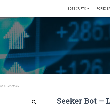
BOTS CRIPTO
FOREX E
dos a Roboforex
Seeker Bot – 