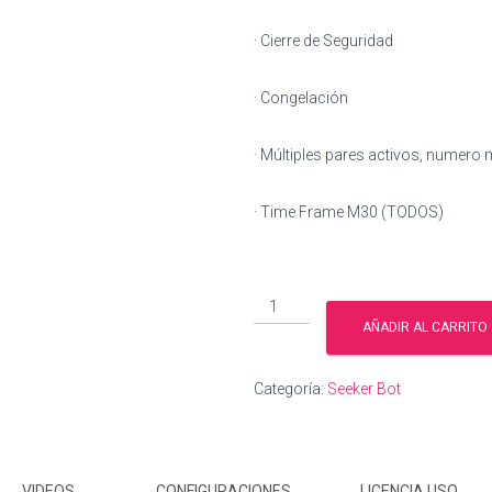
· Cierre de Seguridad
· Congelación
· Múltiples pares activos, numer
· Time Frame M30 (TODOS)
Seeker
Bot
AÑADIR AL CARRITO
-
Licencia
Categoría:
Seeker Bot
6
meses
-
Afiliados
VIDEOS
CONFIGURACIONES
LICENCIA USO