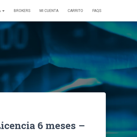
A
BROKERS
MI CUENTA
CARRITO
FAQS
Licencia 6 meses –